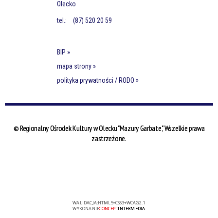
Olecko
tel.:
(87) 520 20 59
BIP »
mapa strony »
polityka prywatności / RODO »
© Regionalny Ośrodek Kultury w Olecku "Mazury Garbate", Wszelkie prawa
zastrzeżone.
WALIDACJA:
HTML5
+
CSS3
+
WCAG 2.1
WYKONANIE
CONCEPT
INTERMEDIA