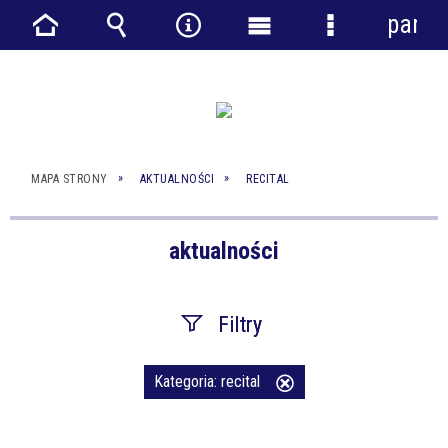
panel
Strona
Wyszukiwarka
Narzędzia
Menu
Menu
główna
główne
szczegółowe
MAPA STRONY
AKTUALNOŚCI
RECITAL
aktualności
Filtry
Szukana fraza
Kategoria:
recital
Usuń
ten
filtr