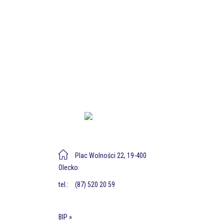
Plac Wolności 22, 19-400
Olecko
tel.:
(87) 520 20 59
BIP »