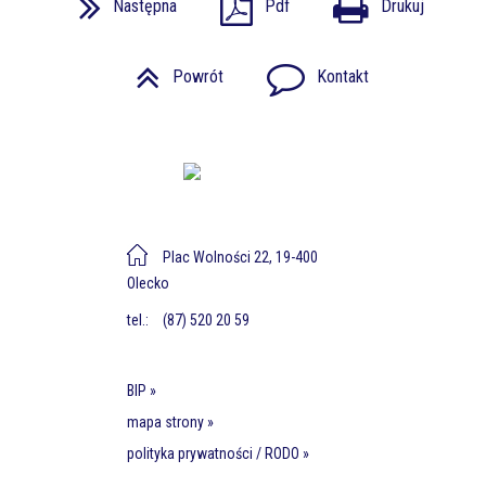
Następna
Pdf
Drukuj
Powrót
Kontakt
Plac Wolności 22, 19-400
Olecko
tel.:
(87) 520 20 59
BIP »
mapa strony »
polityka prywatności / RODO »