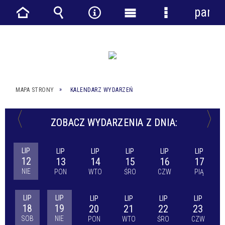
panel
Strona
Wyszukiwarka
Narzędzia
Menu
Menu
główna
główne
szczegółowe
MAPA STRONY
KALENDARZ WYDARZEŃ
ZOBACZ WYDARZENIA Z DNIA:
LIP
LIP
LIP
LIP
LIP
LIP
12
13
14
15
16
17
NIE
PON
WTO
ŚRO
CZW
PIĄ
LIP
LIP
LIP
LIP
LIP
LIP
18
19
20
21
22
23
SOB
NIE
PON
WTO
ŚRO
CZW