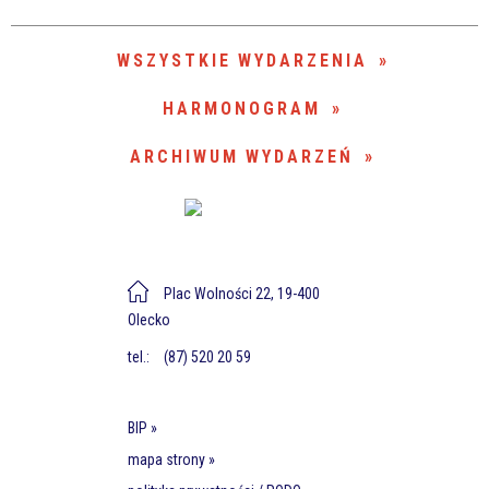
Trwające w zakresie
—
WSZYSTKIE WYDARZENIA
Miejsce
HARMONOGRAM
ARCHIWUM WYDARZEŃ
Organizator
Plac Wolności 22, 19-400
Olecko
tel.:
(87) 520 20 59
BIP »
mapa strony »