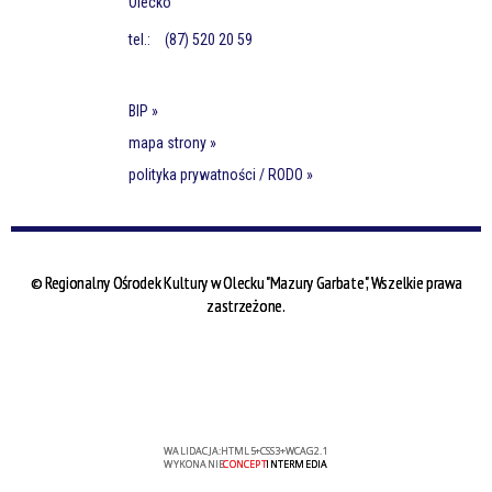
Olecko
tel.:
(87) 520 20 59
BIP »
mapa strony »
polityka prywatności / RODO »
© Regionalny Ośrodek Kultury w Olecku "Mazury Garbate", Wszelkie prawa
zastrzeżone.
WALIDACJA:
HTML5
+
CSS3
+
WCAG 2.1
WYKONANIE
CONCEPT
INTERMEDIA