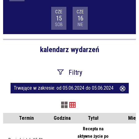
CZE
CZE
15
16
SOB
NIE
kalendarz wydarzeń
Filtry
Trwające w zakresie:
od 05.06.2024 do 05.06.2024
Usuń
Szukana fraza
ten
filtr
Kategoria
Termin
Godzina
Tytuł
Miej
Recepta na
aktywne życie po