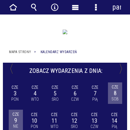
panel
Strona
Wyszukiwarka
Narzędzia
Menu
Menu
główna
główne
szczegółowe
MAPA STRONY
KALENDARZ WYDARZEŃ
ZOBACZ WYDARZENIA Z DNIA:
CZE
CZE
CZE
CZE
CZE
CZE
8
3
4
5
6
7
SOB
PON
WTO
ŚRO
CZW
PIĄ
CZE
CZE
CZE
CZE
CZE
CZE
9
10
11
12
13
14
NIE
PON
WTO
ŚRO
CZW
PIĄ