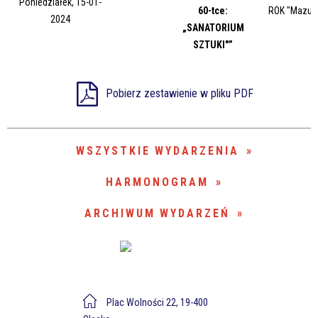
Trwające w zakresie
Poniedziałek, 15-01-
60-tce:
ROK "Mazury
2024
„SANATORIUM
—
SZTUKI"”
Miejsce
Pobierz zestawienie w pliku PDF
Organizator
WSZYSTKIE WYDARZENIA
HARMONOGRAM
ARCHIWUM WYDARZEŃ
Plac Wolności 22, 19-400